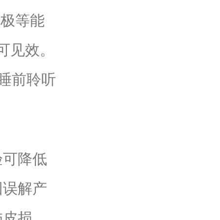
太极等能
可见效。
，睡前聆听
可降低
因误解产
饰皮损，