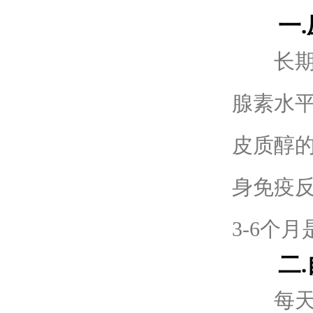
一.压
长期压
腺素水
皮质醇的
身免疫
3-6个
二.自
每天进