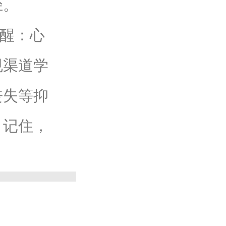
径。
醒：心
规渠道学
丧失等抑
。记住，