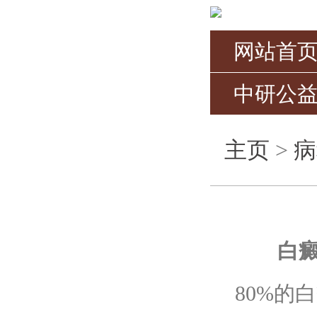
网站首
中研公
主页
>
病
白
80%的