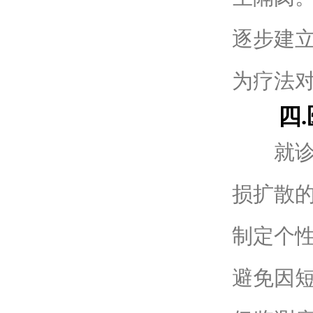
逐步建
为疗法
四.医
就诊时
损扩散
制定个
避免因