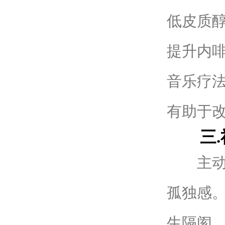
低皮质醇
提升内啡
音乐疗法
有助于
三.社
主动加
孤独感
生隔阂