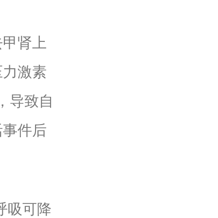
甲肾上
压力激素
衡，导致自
活事件后
呼吸可降